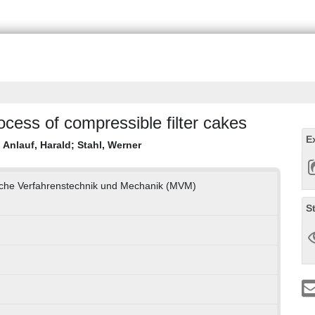
rocess of compressible filter cakes
E
;
Anlauf, Harald
;
Stahl, Werner
ische Verfahrenstechnik und Mechanik (MVM)
S