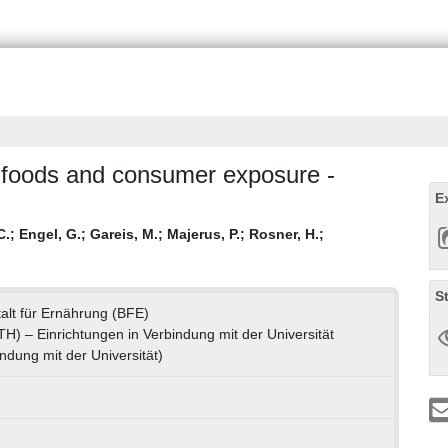
f foods and consumer exposure -
E
C.
;
Engel, G.
;
Gareis, M.
;
Majerus, P.
;
Rosner, H.
;
S
lt für Ernährung (BFE)
(TH) – Einrichtungen in Verbindung mit der Universität
ndung mit der Universität)