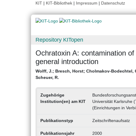
KIT
|
KIT-Bibliothek
|
Impressum
|
Datenschutz
Repository KITopen
Ochratoxin A: contamination o
general introduction
Wolff, J.
;
Bresch, Horst
;
Cholmakov-Bodechtel, 
Scheuer, R.
Zugehörige
Bundesforschungsansta
Institution(en) am KIT
Universität Karlsruhe 
(Einrichtungen in Verbi
Publikationstyp
Zeitschriftenaufsatz
Publikationsjahr
2000