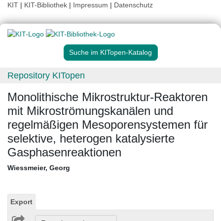
KIT
|
KIT-Bibliothek
|
Impressum
|
Datenschutz
Suche im KITopen-Katalog
Repository KITopen
Monolithische Mikrostruktur-Reaktoren
mit Mikroströmungskanälen und
regelmäßigen Mesoporensystemen für
selektive, heterogen katalysierte
Gasphasenreaktionen
Wiessmeier, Georg
Export