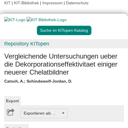
KIT
|
KIT-Bibliothek
|
Impressum
|
Datenschutz
Suche im KITopen-Katalog
Repository KITopen
Vergleichende Untersuchungen ueber
die Dekorporationseffektivitaet einiger
neuerer Chelatbildner
Catsch, A.
;
Schindewolf-Jordan, D.
Export
Exportieren als ...