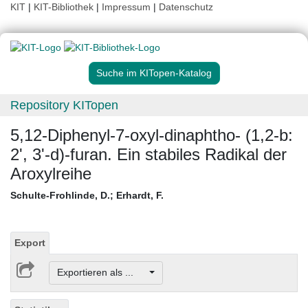
KIT
|
KIT-Bibliothek
|
Impressum
|
Datenschutz
Suche im KITopen-Katalog
Repository KITopen
5,12-Diphenyl-7-oxyl-dinaphtho- (1,2-b:
2', 3'-d)-furan. Ein stabiles Radikal der
Aroxylreihe
Schulte-Frohlinde, D.
;
Erhardt, F.
Export
Exportieren als ...