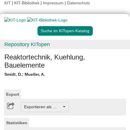
KIT
|
KIT-Bibliothek
|
Impressum
|
Datenschutz
Suche im KITopen-Katalog
Repository KITopen
Reaktortechnik, Kuehlung,
Bauelemente
Smidt, D.
;
Mueller, A.
Export
Exportieren als ...
Statistiken