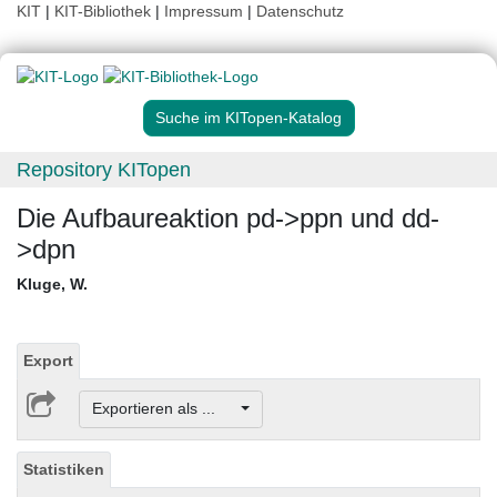
KIT
|
KIT-Bibliothek
|
Impressum
|
Datenschutz
Suche im KITopen-Katalog
Repository KITopen
Die Aufbaureaktion pd->ppn und dd-
>dpn
Kluge, W.
Export
Exportieren als ...
Statistiken