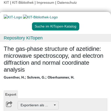
KIT
|
KIT-Bibliothek
|
Impressum
|
Datenschutz
Suche im KITopen-Katalog
Repository KITopen
The gas-phase structure of azetidine:
microwave spectroscopy, and electron
diffraction and normal coordinate
analysis
Guenther, H.
;
Schrem, G.
;
Oberhammer, H.
Export
Exportieren als ...