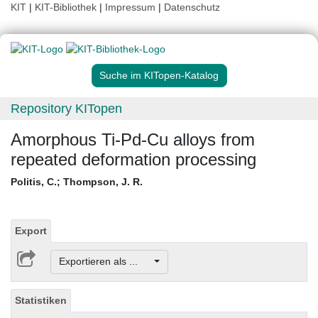
KIT
|
KIT-Bibliothek
|
Impressum
|
Datenschutz
Suche im KITopen-Katalog
Repository KITopen
Amorphous Ti-Pd-Cu alloys from
repeated deformation processing
Politis, C.
;
Thompson, J. R.
Export
Exportieren als ...
Statistiken