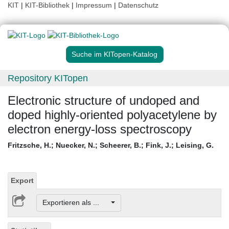
KIT
|
KIT-Bibliothek
|
Impressum
|
Datenschutz
Suche im KITopen-Katalog
Repository KITopen
Electronic structure of undoped and
doped highly-oriented polyacetylene by
electron energy-loss spectroscopy
Fritzsche, H.
;
Nuecker, N.
;
Scheerer, B.
;
Fink, J.
;
Leising, G.
Export
Exportieren als ...