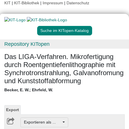
KIT
|
KIT-Bibliothek
|
Impressum
|
Datenschutz
Suche im KITopen-Katalog
Repository KITopen
Das LIGA-Verfahren. Mikrofertigung
durch Roentgentiefenlithographie mit
Synchrotronstrahlung, Galvanofromung
und Kunststoffabformung
Becker, E. W.
;
Ehrfeld, W.
Export
Exportieren als ...