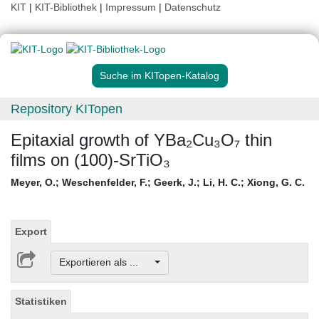
KIT
|
KIT-Bibliothek
|
Impressum
|
Datenschutz
Suche im KITopen-Katalog
Repository KITopen
Epitaxial growth of YBa₂Cu₃O₇ thin
films on (100)-SrTiO₃
Meyer, O.
;
Weschenfelder, F.
;
Geerk, J.
;
Li, H. C.
;
Xiong, G. C.
Export
Exportieren als ...
Statistiken