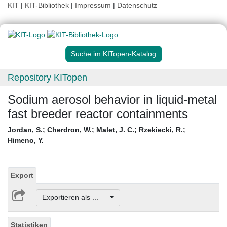
KIT
|
KIT-Bibliothek
|
Impressum
|
Datenschutz
Suche im KITopen-Katalog
Repository KITopen
Sodium aerosol behavior in liquid-metal
fast breeder reactor containments
Jordan, S.
;
Cherdron, W.
;
Malet, J. C.
;
Rzekiecki, R.
;
Himeno, Y.
Export
Exportieren als ...
Statistiken