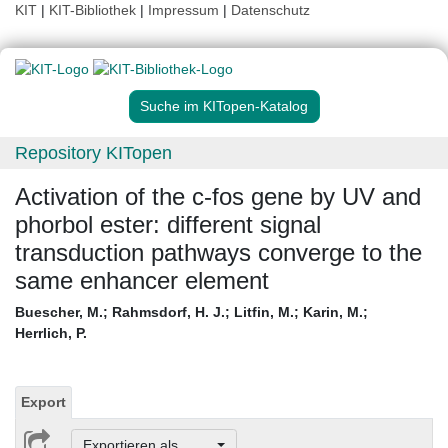
KIT
|
KIT-Bibliothek
|
Impressum
|
Datenschutz
Suche im KITopen-Katalog
Repository KITopen
Activation of the c-fos gene by UV and
phorbol ester: different signal
transduction pathways converge to the
same enhancer element
Buescher, M.
;
Rahmsdorf, H. J.
;
Litfin, M.
;
Karin, M.
;
Herrlich, P.
Export
Exportieren als ...