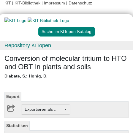
KIT
|
KIT-Bibliothek
|
Impressum
|
Datenschutz
Suche im KITopen-Katalog
Repository KITopen
Conversion of molecular tritium to HTO
and OBT in plants and soils
Diabate, S.
;
Honig, D.
Export
Exportieren als ...
Statistiken