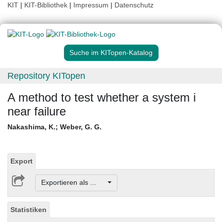
KIT
|
KIT-Bibliothek
|
Impressum
|
Datenschutz
Suche im KITopen-Katalog
Repository KITopen
A method to test whether a system i
near failure
Nakashima, K.
;
Weber, G. G.
Export
Exportieren als ...
Statistiken