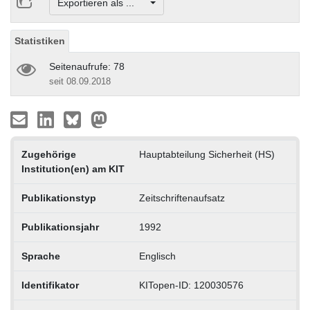
Exportieren als ...
Statistiken
Seitenaufrufe: 78
seit 08.09.2018
Zugehörige
Hauptabteilung Sicherheit (HS)
Institution(en) am KIT
Publikationstyp
Zeitschriftenaufsatz
Publikationsjahr
1992
Sprache
Englisch
Identifikator
KITopen-ID: 120030576