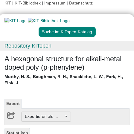
KIT
|
KIT-Bibliothek
|
Impressum
|
Datenschutz
Suche im KITopen-Katalog
Repository KITopen
A hexagonal structure for alkali-metal
doped poly (p-phenylene)
Murthy, N. S.
;
Baughman, R. H.
;
Shacklette, L. W.
;
Fark, H.
;
Fink, J.
Export
Exportieren als ...
Statistiken