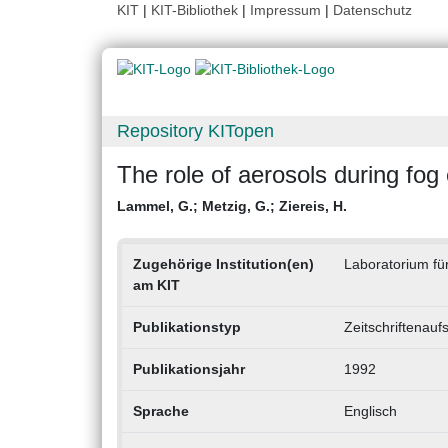
KIT
|
KIT-Bibliothek
|
Impressum
|
Datenschutz
Repository KITopen
The role of aerosols during fog
Lammel, G.
;
Metzig, G.
;
Ziereis, H.
Zugehörige Institution(en)
Laboratorium für
am KIT
Publikationstyp
Zeitschriftenauf
Publikationsjahr
1992
Sprache
Englisch