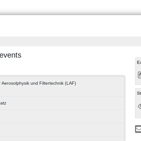
 events
E
 Aerosolphysik und Filtertechnik (LAF)
S
satz