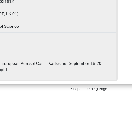
0031612
OF, LK 01)
ol Science
1 European Aerosol Conf., Karlsruhe, September 16-20,
pl.1
KITopen Landing Page