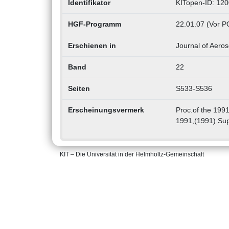
Identifikator
KITopen-ID: 12
HGF-Programm
22.01.07 (Vor P
Erschienen in
Journal of Aeros
Band
22
Seiten
S533-S536
Erscheinungsvermerk
Proc.of the 199
1991,(1991) Sup
KIT – Die Universität in der Helmholtz-Gemeinschaft