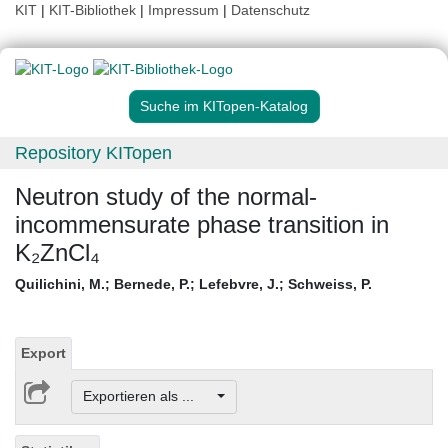
KIT
|
KIT-Bibliothek
|
Impressum
|
Datenschutz
Suche im KITopen-Katalog
Repository KITopen
Neutron study of the normal-
incommensurate phase transition in
K₂ZnCl₄
Quilichini, M.
;
Bernede, P.
;
Lefebvre, J.
;
Schweiss, P.
Export
Exportieren als ...