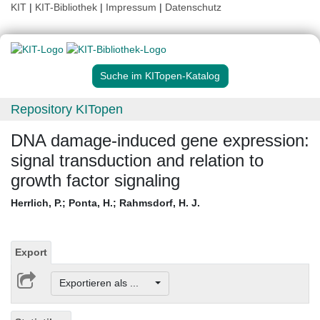
KIT
|
KIT-Bibliothek
|
Impressum
|
Datenschutz
Suche im KITopen-Katalog
Repository KITopen
DNA damage-induced gene expression:
signal transduction and relation to
growth factor signaling
Herrlich, P.
;
Ponta, H.
;
Rahmsdorf, H. J.
Export
Exportieren als ...