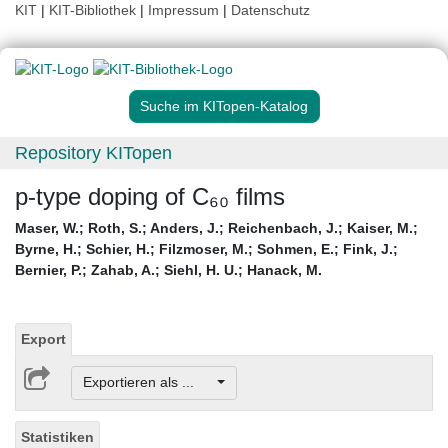
KIT
|
KIT-Bibliothek
|
Impressum
|
Datenschutz
Suche im KITopen-Katalog
Repository KITopen
p-type doping of C₆₀ films
Maser, W.
;
Roth, S.
;
Anders, J.
;
Reichenbach, J.
;
Kaiser, M.
;
Byrne, H.
;
Schier, H.
;
Filzmoser, M.
;
Sohmen, E.
;
Fink, J.
;
Bernier, P.
;
Zahab, A.
;
Siehl, H. U.
;
Hanack, M.
Export
Exportieren als ...
Statistiken