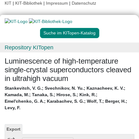
KIT
|
KIT-Bibliothek
|
Impressum
|
Datenschutz
Suche im KITopen-Katalog
Repository KITopen
Luminescence of high-temperature
single-crystal superconductors cleaved
in ultrahigh vacuum
Stankevitch, V. G.
;
Svechnikov, N. Yu.
;
Kaznacheev, K. V.
;
Kamada, M.
;
Tanaka, S.
;
Hirose, S.
;
Kink, R.
;
Emel'chenko, G. A.
;
Karabachev, S. G.
;
Wolf, T.
;
Berger, H.
;
Levy, F.
Export