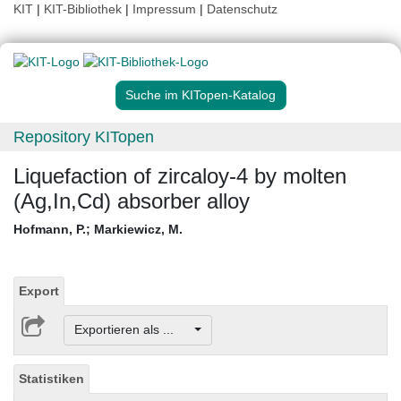
KIT
|
KIT-Bibliothek
|
Impressum
|
Datenschutz
Suche im KITopen-Katalog
Repository KITopen
Liquefaction of zircaloy-4 by molten
(Ag,In,Cd) absorber alloy
Hofmann, P.
;
Markiewicz, M.
Export
Exportieren als ...
Statistiken