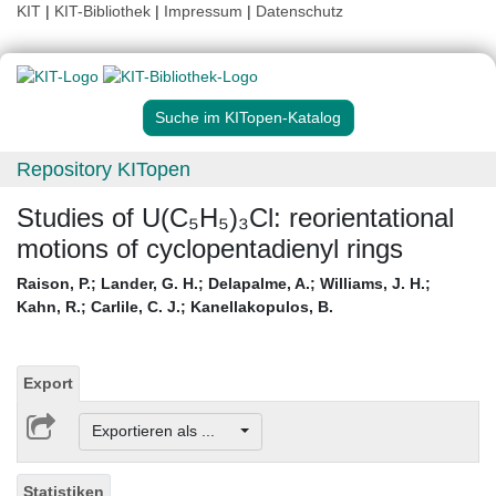
KIT
|
KIT-Bibliothek
|
Impressum
|
Datenschutz
Suche im KITopen-Katalog
Repository KITopen
Studies of U(C₅H₅)₃Cl: reorientational
motions of cyclopentadienyl rings
Raison, P.
;
Lander, G. H.
;
Delapalme, A.
;
Williams, J. H.
;
Kahn, R.
;
Carlile, C. J.
;
Kanellakopulos, B.
Export
Exportieren als ...
Statistiken