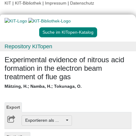
KIT
|
KIT-Bibliothek
|
Impressum
|
Datenschutz
Suche im KITopen-Katalog
Repository KITopen
Experimental evidence of nitrous acid
formation in the electron beam
treatment of flue gas
Mätzing, H.
;
Namba, H.
;
Tokunaga, O.
Export
Exportieren als ...