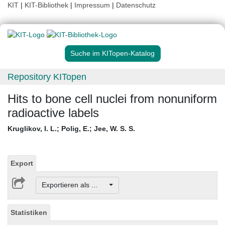
KIT
|
KIT-Bibliothek
|
Impressum
|
Datenschutz
Suche im KITopen-Katalog
Repository KITopen
Hits to bone cell nuclei from nonuniform
radioactive labels
Kruglikov, I. L.
;
Polig, E.
;
Jee, W. S. S.
Export
Exportieren als ...
Statistiken