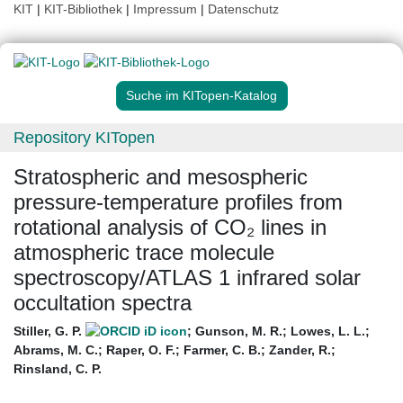
KIT
|
KIT-Bibliothek
|
Impressum
|
Datenschutz
Suche im KITopen-Katalog
Repository KITopen
Stratospheric and mesospheric
pressure-temperature profiles from
rotational analysis of CO₂ lines in
atmospheric trace molecule
spectroscopy/ATLAS 1 infrared solar
occultation spectra
Stiller, G. P.
;
Gunson, M. R.
;
Lowes, L. L.
;
Abrams, M. C.
;
Raper, O. F.
;
Farmer, C. B.
;
Zander, R.
;
Rinsland, C. P.