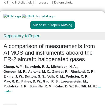
KIT
|
KIT-Bibliothek
|
Impressum
|
Datenschutz
Suche im KITopen-Katalog
Repository KITopen
A comparison of measurements from
ATMOS and instruments aboard the
ER-2 aircraft: halogenated gases
Chang, A. Y.
;
Salawitch, R. J.
;
Michelsen, H. A.
;
Gunson, M. R.
;
Abrams, M. C.
;
Zander, R.
;
Rinsland, C. P.
;
Elkins, J. W.
;
Dutton, G. S.
;
Volk, C. M.
;
Webster, C. R.
;
May, R. D.
;
Fahey, D. W.
;
Gao, R. S.
;
Loewenstein, M.
;
Podolske, J. R.
;
Stimpfle, R. M.
;
Kohn, D. W.
;
Proffitt, M. H.
;
...
mehr