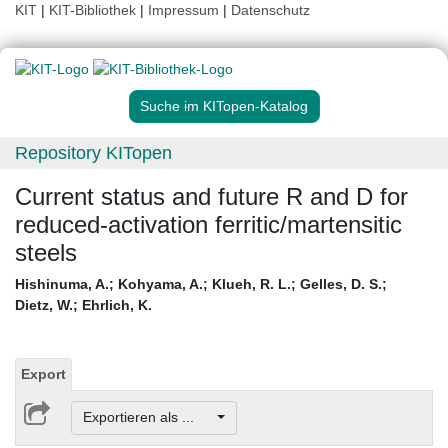
KIT
|
KIT-Bibliothek
|
Impressum
|
Datenschutz
Suche im KITopen-Katalog
Repository KITopen
Current status and future R and D for
reduced-activation ferritic/martensitic
steels
Hishinuma, A.
;
Kohyama, A.
;
Klueh, R. L.
;
Gelles, D. S.
;
Dietz, W.
;
Ehrlich, K.
Export
Exportieren als ...