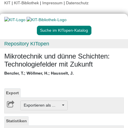
KIT
|
KIT-Bibliothek
|
Impressum
|
Datenschutz
Suche im KITopen-Katalog
Repository KITopen
Mikrotechnik und dünne Schichten:
Technologiefelder mit Zukunft
Benzler, T.
;
Wöllmer, H.
;
Hausselt, J.
Export
Exportieren als ...
Statistiken