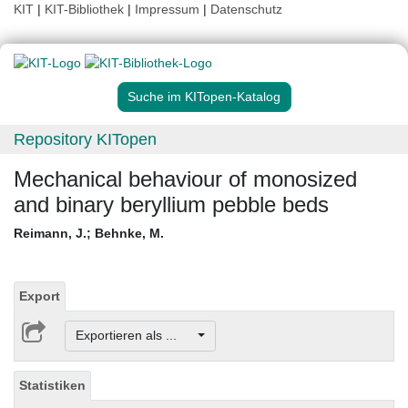
KIT
|
KIT-Bibliothek
|
Impressum
|
Datenschutz
Suche im KITopen-Katalog
Repository KITopen
Mechanical behaviour of monosized
and binary beryllium pebble beds
Reimann, J.
;
Behnke, M.
Export
Exportieren als ...
Statistiken