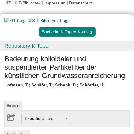
KIT
|
KIT-Bibliothek
|
Impressum
|
Datenschutz
Suche im KITopen-Katalog
Repository KITopen
Bedeutung kolloidaler und
suspendierter Partikel bei der
künstlichen Grundwasseranreicherung
Hofmann, T.
;
Schäfer, T.
;
Schenk, D.
;
Schöttler, U.
Export
Exportieren als ...