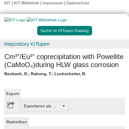
KIT
|
KIT-Bibliothek
|
Impressum
|
Datenschutz
Suche im KITopen-Katalog
Repository KITopen
Cm³⁺/Eu³⁺ coprecipitation with Powellite
(CaMoO₄)during HLW glass corrosion
Bosbach, D.
;
Rabung, T.
;
Luckscheiter, B.
Export
Exportieren als ...
Statistiken