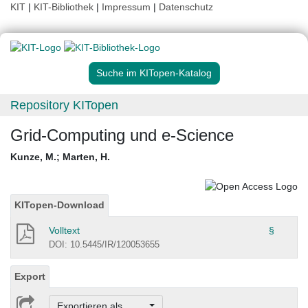
KIT
|
KIT-Bibliothek
|
Impressum
|
Datenschutz
Suche im KITopen-Katalog
Repository KITopen
Grid-Computing und e-Science
Kunze, M.
;
Marten, H.
KITopen-Download
Volltext
§
DOI: 10.5445/IR/120053655
Export
Exportieren als ...