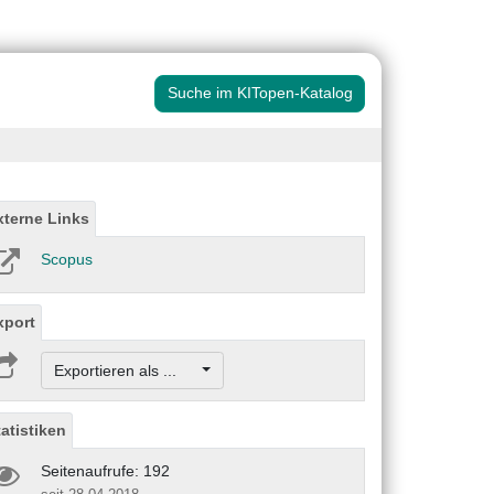
Suche im KITopen-Katalog
xterne Links
Scopus
xport
Exportieren als ...
tatistiken
Seitenaufrufe: 192