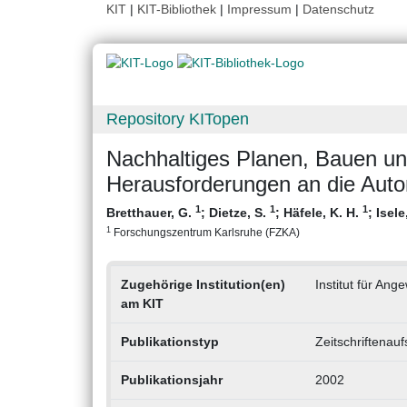
KIT
|
KIT-Bibliothek
|
Impressum
|
Datenschutz
Repository KITopen
Nachhaltiges Planen, Bauen un
Herausforderungen an die Auto
1
1
1
Bretthauer, G.
;
Dietze, S.
;
Häfele, K. H.
;
Isele
1
Forschungszentrum Karlsruhe (FZKA)
Zugehörige Institution(en)
Institut für Ang
am KIT
Publikationstyp
Zeitschriftenauf
Publikationsjahr
2002