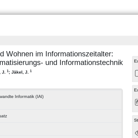
d Wohnen im Informationszeitalter:
matisierungs- und Informationstechnik
E
1
1
, J.
;
Jäkel, J.
E
ewandte Informatik (IAI)
satz
S