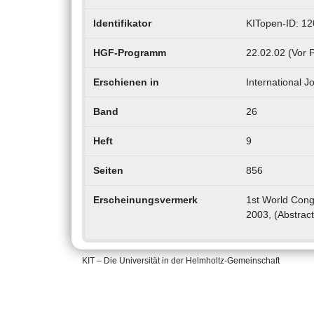
Identifikator
KITopen-ID: 1
HGF-Programm
22.02.02 (Vor 
Erschienen in
International Jo
Band
26
Heft
9
Seiten
856
Erscheinungsvermerk
1st World Cong
2003, (Abstract
KIT – Die Universität in der Helmholtz-Gemeinschaft