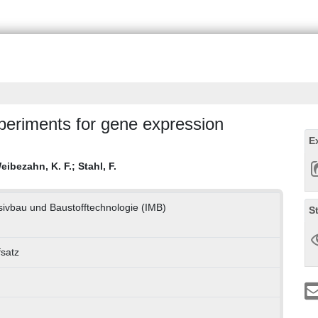
periments for gene expression
E
eibezahn, K. F.
;
Stahl, F.
ssivbau und Baustofftechnologie (IMB)
S
fsatz