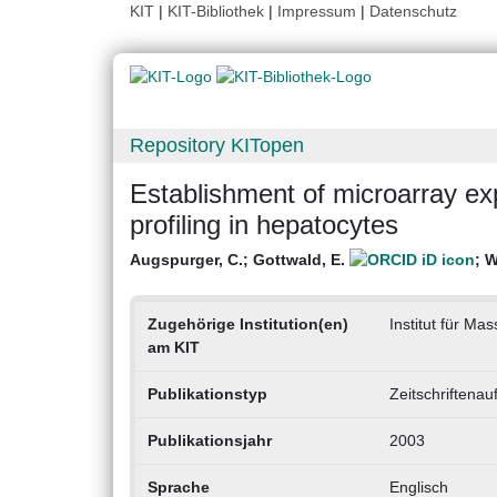
KIT
|
KIT-Bibliothek
|
Impressum
|
Datenschutz
Repository KITopen
Establishment of microarray ex
profiling in hepatocytes
Augspurger, C.
;
Gottwald, E.
;
W
Zugehörige Institution(en)
Institut für Ma
am KIT
Publikationstyp
Zeitschriftenau
Publikationsjahr
2003
Sprache
Englisch