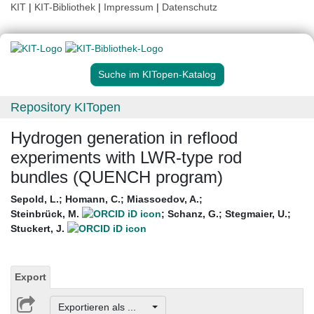
KIT
|
KIT-Bibliothek
|
Impressum
|
Datenschutz
Suche im KITopen-Katalog
Repository KITopen
Hydrogen generation in reflood
experiments with LWR-type rod
bundles (QUENCH program)
Sepold, L.
;
Homann, C.
;
Miassoedov, A.
;
Steinbrück, M.
;
Schanz, G.
;
Stegmaier, U.
;
Stuckert, J.
Export
Exportieren als ...