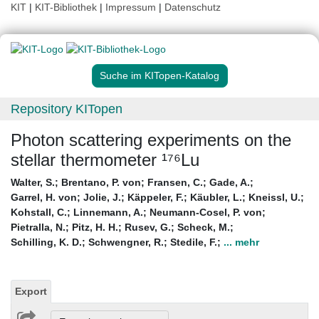
KIT
|
KIT-Bibliothek
|
Impressum
|
Datenschutz
Suche im KITopen-Katalog
Repository KITopen
Photon scattering experiments on the
stellar thermometer ¹⁷⁶Lu
Walter, S.
;
Brentano, P. von
;
Fransen, C.
;
Gade, A.
;
Garrel, H. von
;
Jolie, J.
;
Käppeler, F.
;
Käubler, L.
;
Kneissl, U.
;
Kohstall, C.
;
Linnemann, A.
;
Neumann-Cosel, P. von
;
Pietralla, N.
;
Pitz, H. H.
;
Rusev, G.
;
Scheck, M.
;
Schilling, K. D.
;
Schwengner, R.
;
Stedile, F.
;
... mehr
Export