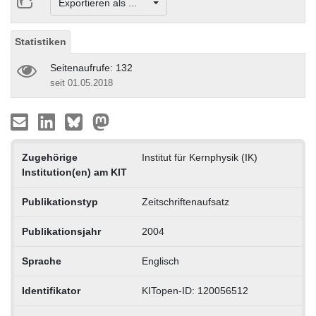
Exportieren als ...
Statistiken
Seitenaufrufe: 132
seit 01.05.2018
Zugehörige
Institut für Kernphysik (IK)
Institution(en) am KIT
Publikationstyp
Zeitschriftenaufsatz
Publikationsjahr
2004
Sprache
Englisch
Identifikator
KITopen-ID: 120056512