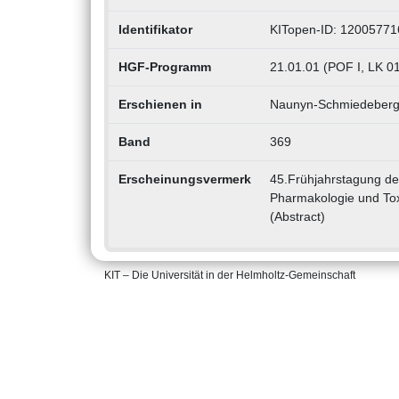
Identifikator
KITopen-ID: 12005771
HGF-Programm
21.01.01 (POF I, LK 0
Erschienen in
Naunyn-Schmiedeberg'
Band
369
Erscheinungsvermerk
45.Frühjahrstagung der
Pharmakologie und Tox
(Abstract)
KIT – Die Universität in der Helmholtz-Gemeinschaft