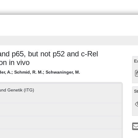
nd p65, but not p52 and c-Rel
n in vivo
E
er, A.
;
Schmid, R. M.
;
Schwaninger, M.
e und Genetik (ITG)
S