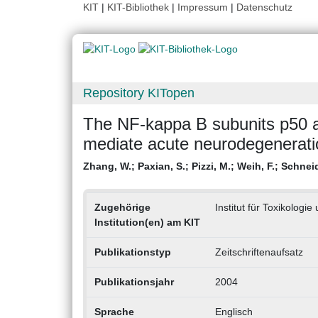
KIT
|
KIT-Bibliothek
|
Impressum
|
Datenschutz
Repository KITopen
The NF-kappa B subunits p50 a
mediate acute neurodegeneratio
Zhang, W.
;
Paxian, S.
;
Pizzi, M.
;
Weih, F.
;
Schneid
Zugehörige
Institut für Toxikologi
Institution(en) am KIT
Publikationstyp
Zeitschriftenaufsatz
Publikationsjahr
2004
Sprache
Englisch