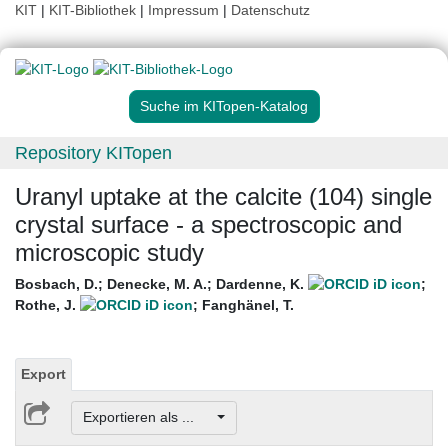
KIT
|
KIT-Bibliothek
|
Impressum
|
Datenschutz
Suche im KITopen-Katalog
Repository KITopen
Uranyl uptake at the calcite (104) single
crystal surface - a spectroscopic and
microscopic study
Bosbach, D.
;
Denecke, M. A.
;
Dardenne, K.
;
Rothe, J.
;
Fanghänel, T.
Export
Exportieren als ...