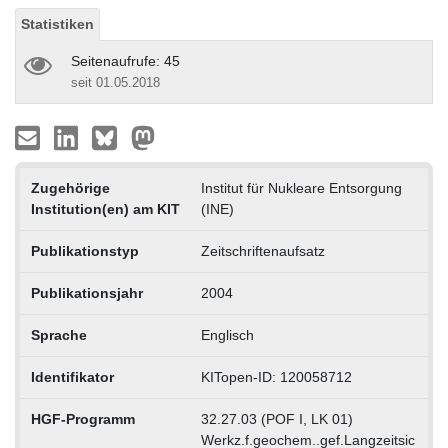
Statistiken
Seitenaufrufe: 45
seit 01.05.2018
Zugehörige
Institut für Nukleare Entsorgung
Institution(en) am KIT
(INE)
Publikationstyp
Zeitschriftenaufsatz
Publikationsjahr
2004
Sprache
Englisch
Identifikator
KITopen-ID: 120058712
HGF-Programm
32.27.03 (POF I, LK 01)
Werkz.f.geochem..gef.Langzeitsic