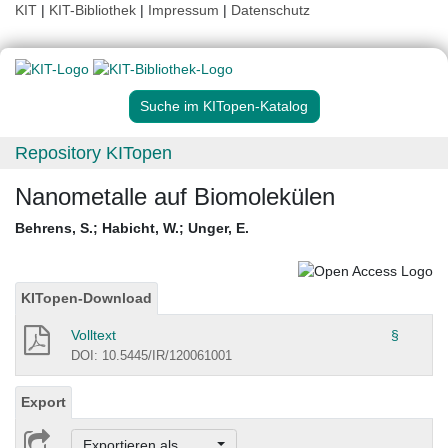
KIT
|
KIT-Bibliothek
|
Impressum
|
Datenschutz
Suche im KITopen-Katalog
Repository KITopen
Nanometalle auf Biomolekülen
Behrens, S.
;
Habicht, W.
;
Unger, E.
KITopen-Download
Volltext
§
DOI: 10.5445/IR/120061001
Export
Exportieren als ...