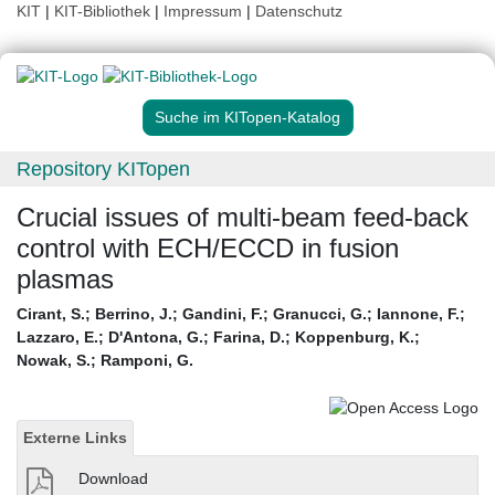
KIT
|
KIT-Bibliothek
|
Impressum
|
Datenschutz
Suche im KITopen-Katalog
Repository KITopen
Crucial issues of multi-beam feed-back
control with ECH/ECCD in fusion
plasmas
Cirant, S.
;
Berrino, J.
;
Gandini, F.
;
Granucci, G.
;
Iannone, F.
;
Lazzaro, E.
;
D'Antona, G.
;
Farina, D.
;
Koppenburg, K.
;
Nowak, S.
;
Ramponi, G.
Externe Links
Download