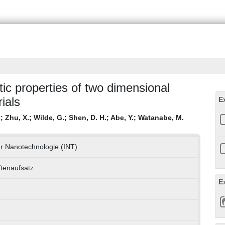
ic properties of two dimensional
ials
E
.
;
Zhu, X.
;
Wilde, G.
;
Shen, D. H.
;
Abe, Y.
;
Watanabe, M.
für Nanotechnologie (INT)
ftenaufsatz
E