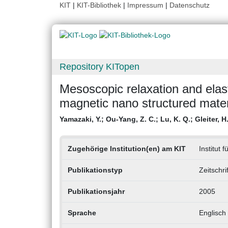
KIT
|
KIT-Bibliothek
|
Impressum
|
Datenschutz
Repository KITopen
Mesoscopic relaxation and elast
magnetic nano structured mater
Yamazaki, Y.
;
Ou-Yang, Z. C.
;
Lu, K. Q.
;
Gleiter, H
Zugehörige Institution(en) am KIT
Institut 
Publikationstyp
Zeitschri
Publikationsjahr
2005
Sprache
Englisch