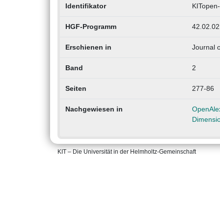
Identifikator
KITopen
HGF-Programm
42.02.02
Erschienen in
Journal 
Band
2
Seiten
277-86
Nachgewiesen in
OpenAle
Dimensi
KIT – Die Universität in der Helmholtz-Gemeinschaft