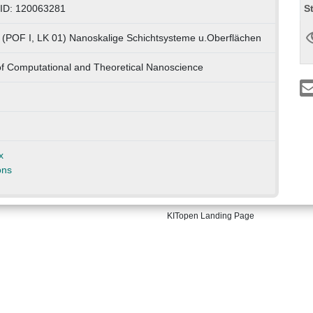
S
-ID: 120063281
 (POF I, LK 01) Nanoskalige Schichtsysteme u.Oberflächen
of Computational and Theoretical Nanoscience
x
ons
KITopen Landing Page