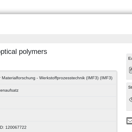
optical polymers
E
für Materialforschung - Werkstoffprozesstechnik (IMF3) (IMF3)
S
ftenaufsatz
ID: 120067722