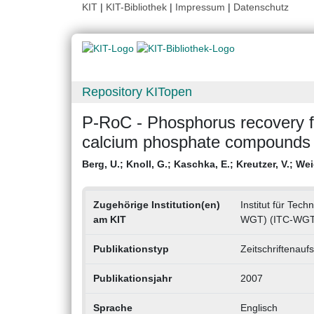
KIT
|
KIT-Bibliothek
|
Impressum
|
Datenschutz
Repository KITopen
P-RoC - Phosphorus recovery fr
calcium phosphate compounds
Berg, U.
;
Knoll, G.
;
Kaschka, E.
;
Kreutzer, V.
;
Weid
Zugehörige Institution(en)
Institut für Tec
am KIT
WGT) (ITC-WGT
Publikationstyp
Zeitschriftenaufs
Publikationsjahr
2007
Sprache
Englisch