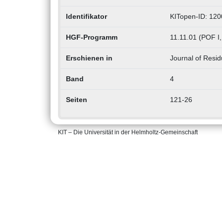
Identifikator
KITopen-ID: 12
HGF-Programm
11.11.01 (POF I
Erschienen in
Journal of Resi
Band
4
Seiten
121-26
KIT – Die Universität in der Helmholtz-Gemeinschaft