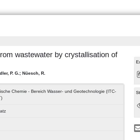
om wastewater by crystallisation of
E
ler, P. G.
;
Nüesch, R.
hnische Chemie - Bereich Wasser- und Geotechnologie (ITC-
S
)
atz