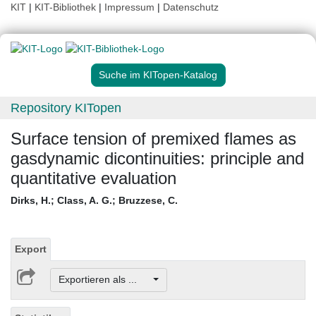
KIT
|
KIT-Bibliothek
|
Impressum
|
Datenschutz
Suche im KITopen-Katalog
Repository KITopen
Surface tension of premixed flames as
gasdynamic dicontinuities: principle and
quantitative evaluation
Dirks, H.
;
Class, A. G.
;
Bruzzese, C.
Export
Exportieren als ...