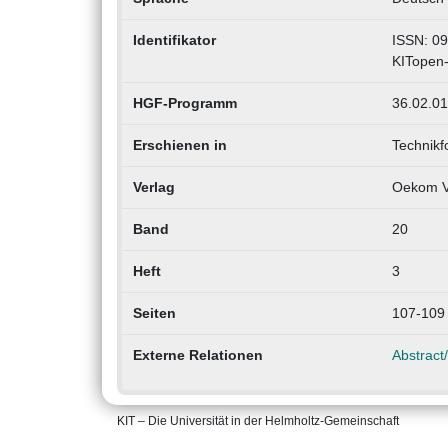
Identifikator
ISSN: 0
KITopen
HGF-Programm
36.02.01
Erschienen in
Technikf
Verlag
Oekom V
Band
20
Heft
3
Seiten
107-109
Externe Relationen
Abstract/
KIT – Die Universität in der Helmholtz-Gemeinschaft