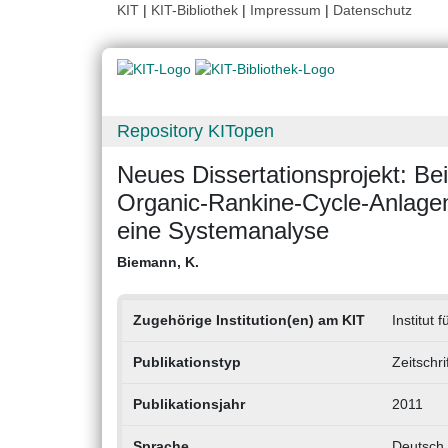
KIT
|
KIT-Bibliothek
|
Impressum
|
Datenschutz
Repository KITopen
Neues Dissertationsprojekt: Be
Organic-Rankine-Cycle-Anlagen
eine Systemanalyse
Biemann, K.
Zugehörige Institution(en) am KIT
Institut
Publikationstyp
Zeitschri
Publikationsjahr
2011
Sprache
Deutsch