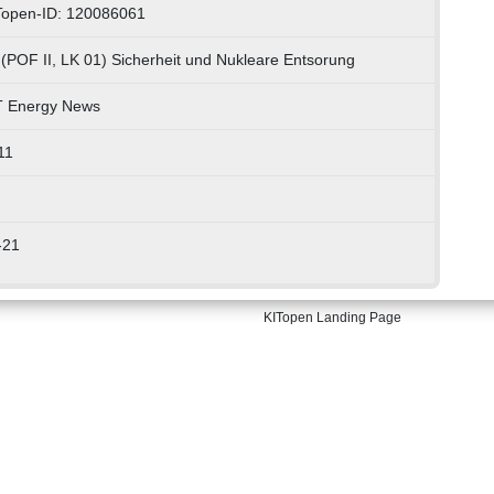
Topen-ID: 120086061
 (POF II, LK 01) Sicherheit und Nukleare Entsorung
T Energy News
11
-21
KITopen Landing Page