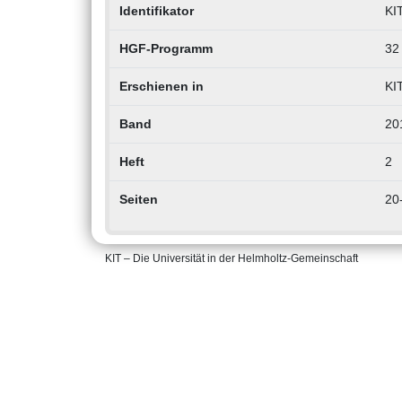
Identifikator
KI
HGF-Programm
32
Erschienen in
KI
Band
20
Heft
2
Seiten
20
KIT – Die Universität in der Helmholtz-Gemeinschaft