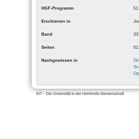
HGF-Programm
51
Erschienen in
Jo
Band
33
Seiten
01
Nachgewiesen in
Di
Sc
Op
KIT – Die Universität in der Helmholtz-Gemeinschaft