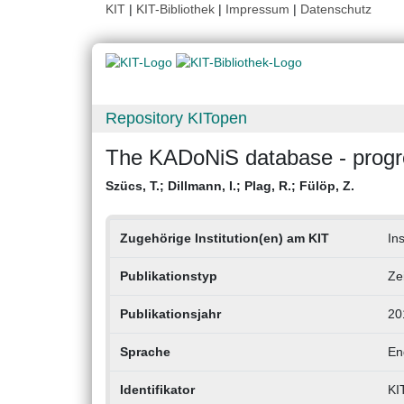
KIT
|
KIT-Bibliothek
|
Impressum
|
Datenschutz
Repository KITopen
The KADoNiS database - progre
Szücs, T.
;
Dillmann, I.
;
Plag, R.
;
Fülöp, Z.
Zugehörige Institution(en) am KIT
Ins
Publikationstyp
Ze
Publikationsjahr
20
Sprache
En
Identifikator
KI