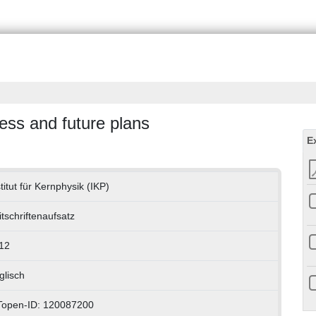
ss and future plans
E
titut für Kernphysik (IKP)
itschriftenaufsatz
12
glisch
Topen-ID: 120087200