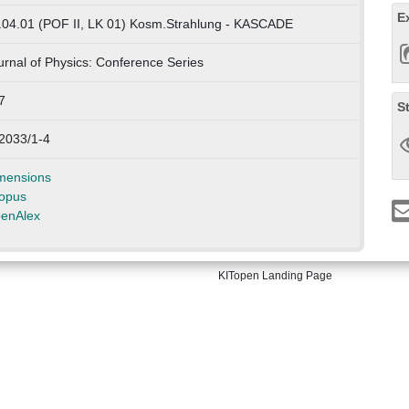
E
.04.01 (POF II, LK 01) Kosm.Strahlung - KASCADE
urnal of Physics: Conference Series
7
S
2033/1-4
mensions
opus
enAlex
KITopen Landing Page